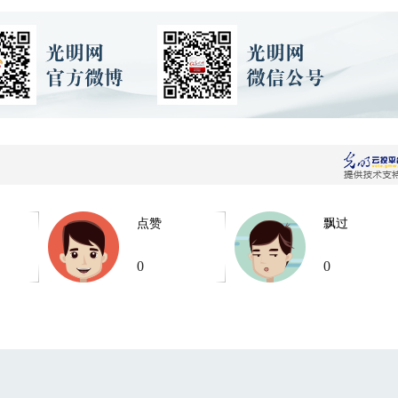
点赞
飘过
0
0