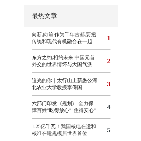
最热文章
向新,向前
作为千年古都,要把
1
传统和现代有机融合在一起
东方之约,相约未来 中国元首
2
外交的世界情怀与大国气派
追光的你｜太行山上新愚公河
3
北农业大学教授李保国
六部门印发《规划》 全力保
4
障百姓"吃得放心""住得安心"
1.25亿千瓦！我国核电在运和
5
核准在建规模居世界首位