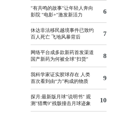
"有共鸣的故事"让年轻人奔向
6
影院
"电影+"激发新活力
休达非法移民越境事件已致约
7
百人死亡
飞地风暴背后
网络平台成多款新药首发渠道
8
国产新药为何被全球"扫货"
我科学家证实胶球存在 人类
9
首次看到由“力”构成的物质
探月:最新版月球"说明书"
观
10
测"猎鹰9"残骸撞击月球迹象