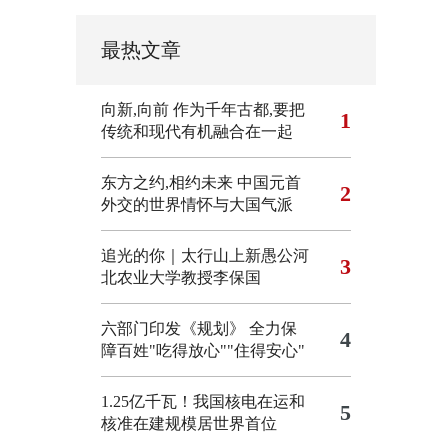
最热文章
向新,向前
作为千年古都,要把
1
传统和现代有机融合在一起
东方之约,相约未来 中国元首
2
外交的世界情怀与大国气派
追光的你｜太行山上新愚公河
3
北农业大学教授李保国
六部门印发《规划》 全力保
4
障百姓"吃得放心""住得安心"
1.25亿千瓦！我国核电在运和
5
核准在建规模居世界首位