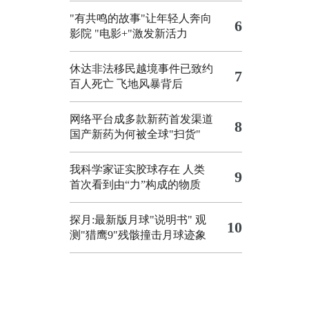
"有共鸣的故事"让年轻人奔向
6
影院
"电影+"激发新活力
休达非法移民越境事件已致约
7
百人死亡
飞地风暴背后
网络平台成多款新药首发渠道
8
国产新药为何被全球"扫货"
我科学家证实胶球存在 人类
9
首次看到由“力”构成的物质
探月:最新版月球"说明书"
观
10
测"猎鹰9"残骸撞击月球迹象