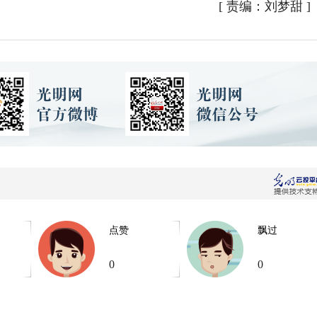
[
责编：刘梦甜
]
点赞
飘过
0
0