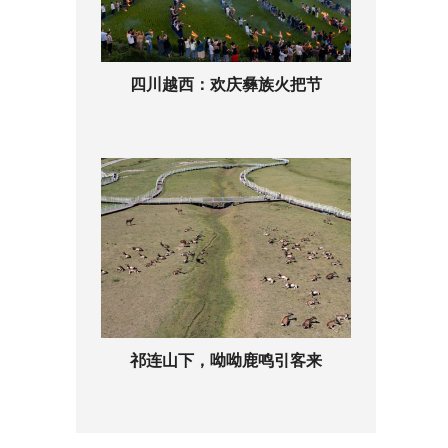
四川越西：欢庆彝族火把节
祁连山下，呦呦鹿鸣引客来