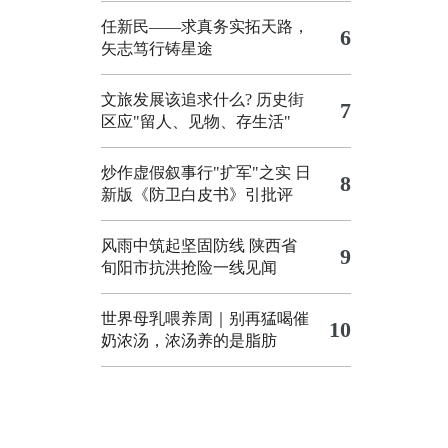
任新民——求真务实拓天路，
6
矢志笃行铸星途
文旅发展该追求什么?
历史街
7
区应"留人、见物、存生活"
炒作虚假叙事行"扩军"之实
日
8
新版《防卫白皮书》引批评
风雨中筑起坚固防线 陕西省
9
旬阳市抗洪抢险一线见闻
世界母乳喂养周｜别再猛喝催
10
奶浓汤，浓汤养的是脂肪