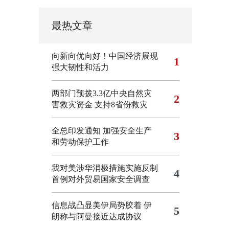
最热文章
向新向优向好！中国经济展现
1
强大韧性和活力
两部门预拨3.3亿中央自然灾
2
害救灾资金 支持8省份救灾
全总印发通知 加强安全生产
3
和劳动保护工作
我对美涉华消极措施实施反制
4
首例对外贸易国家安全调查
信息战凸显美伊局势胶着
伊
5
朗称与阿曼接近达成协议