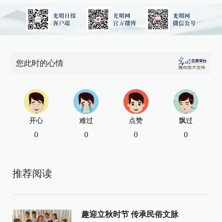
您此时的心情
开心
难过
点赞
飘过
0
0
0
0
推荐阅读
趣迎立秋时节 传承民俗文脉