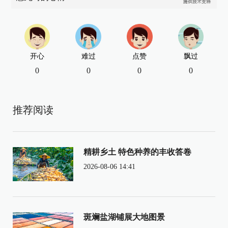
开心
难过
点赞
飘过
0
0
0
0
推荐阅读
精耕乡土 特色种养的丰收答卷
2026-08-06 14:41
斑斓盐湖铺展大地图景