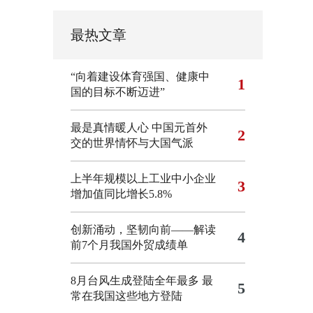
最热文章
“向着建设体育强国、健康中
1
国的目标不断迈进”
最是真情暖人心 中国元首外
2
交的世界情怀与大国气派
上半年规模以上工业中小企业
3
增加值同比增长5.8%
创新涌动，坚韧向前——解读
4
前7个月我国外贸成绩单
8月台风生成登陆全年最多 最
5
常在我国这些地方登陆