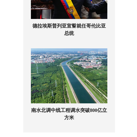
德拉埃斯普列亚宣誓就任哥伦比亚
总统
南水北调中线工程调水突破800亿立
方米