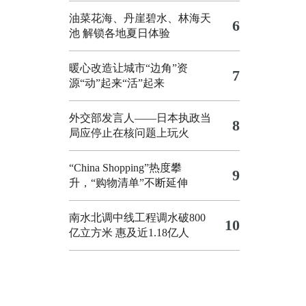
油菜花海、丹崖碧水、林海天
6
池 解锁各地夏日体验
暖心改造让城市“边角”资
7
源“动”起来“活”起来
外交部发言人——日本执政当
8
局应停止在核问题上玩火
“China Shopping”热度攀
9
升，“购物清单”不断延伸
南水北调中线工程调水破800
10
亿立方米 惠及近1.18亿人