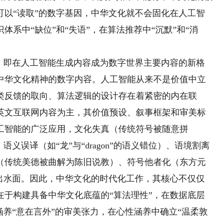
可以“读取”的数字基因，中华文化就不会固化在人工智
系中“缺位”和“失语”，在算法推荐中“沉默”和“消
即在人工智能生成内容成为数字世界主要内容的新格
中华文化精神的数字内容。人工智能从来不是价值中立
类反馈的取向、算法逻辑的设计存在着紧密的内在联
英文互联网内容为主，其价值预设、叙事框架和审美标
工智能的广泛应用，文化失真（传统符号被随意拼
义误译（如“龙”与“dragon”的语义错位）、语境割离
（传统美德被曲解为陈旧说教）、符号他者化（东方元
浮出水面。因此，中华文化的时代化工作，其核心不仅仅
在于构建具备中华文化底蕴的“算法理性”，在数据底层
涵养“意在言外”的审美张力，在心性涵养中确立“温柔敦