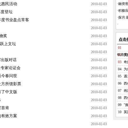
化惠民活动
·
融资密
2010-02-03
·
积极
再度登坛
2010-02-03
·
探月:最
年度书业盘点常客
2010-02-03
·
2010-02-03
人物奖
2010-02-03
点击
”跃上文坛
2010-02-03
01
2010-02-03
铁路旁
02
英
”出版对话
2010-02-03
03
奇
辑专家论证会
2010-02-03
04
为
版今春问世
2010-02-03
05
遇
06
西
社方所馈影票
2010-02-03
07
画
有了中文版
2010-02-03
08
西
书
2010-02-03
09
"
家首肯
2010-02-03
10
英
的有效方案
2010-02-03
2010-02-03