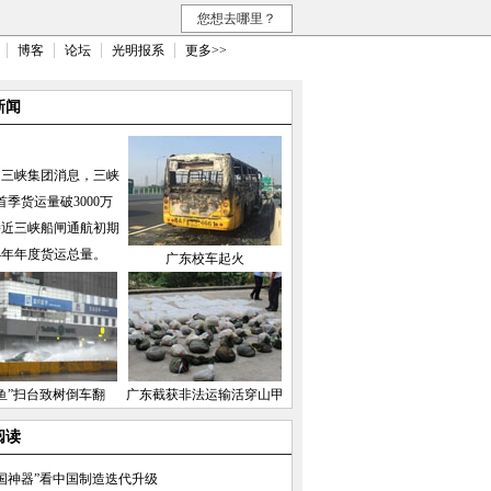
您想去哪里？
博客
论坛
光明报系
更多>>
新闻
国三峡集团消息，三峡
首季货运量破3000万
接近三峡船闸通航初期
04年年度货运总量。
广东校车起火
鱼”扫台致树倒车翻
广东截获非法运输活穿山甲
阅读
国神器”看中国制造迭代升级