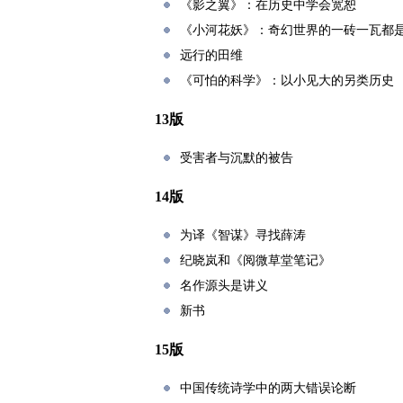
《影之翼》：在历史中学会宽恕
《小河花妖》：奇幻世界的一砖一瓦都
远行的田维
《可怕的科学》：以小见大的另类历史
13版
受害者与沉默的被告
14版
为译《智谋》寻找薛涛
纪晓岚和《阅微草堂笔记》
名作源头是讲义
新书
15版
中国传统诗学中的两大错误论断