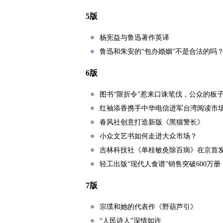
5版
杨宪益与鲁迅著作英译
鲁迅和朱安的“包办婚姻”不是合法的吗
6版
图书“限折令”惹来口诛笔伐，公众的板
红袖添香携手中华电信进军台湾阅读市
春风社创意打造新版《黑猫警长》
小众文艺书如何走进大众市场？
吉林科技社《单桂敏灸除百病》在京首
轻工出版“现代人食谱”销售突破600万册
7版
宗璞和她的代表作《野葫芦引》
“人民诗人”深情如许