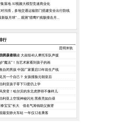
集落地 AI视频大模型竞速商业化
应对汛情，多地交通运输部门搭建安全出行防线
新版月球" ...
观测"猎鹰9"残骸撞击月...
排行
昆明米轨
的跳蚤市场
国男孩被欺凌 大叔组40人摩托车队声援
妙“魔法”！当艺术家看到孩子的画
救自闭男孩 中国厂家重启13年前生产线
见另一个自己？ 女孩撞脸元朝皇后
伯利亚孩子零下53度仍上学
风突变！哈尔滨的东北虎胖得不像样儿
伯利亚上空现神秘闪光 黑夜亮如白昼
握拳宝宝"长大 借名气筹钱助父换肾
国最安静火车站 一年仅12名乘客