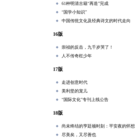
61种明清古籍“再造”完成
“国学小知识”
中国传统文化及经典诗文的时代走向
16版
崇祯的反击，九千岁哭了！
人不传奇枉少年
17版
走进创意时代
美利坚的宠儿
“国际文化”专刊上线公告
18版
尚未终结的亨廷顿时刻：平安夜的怀想
尽美矣，又尽善也