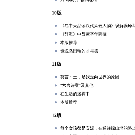
10版
《易中天品读汉代风云人物》误解误译
《辞海》中吕蒙卒年商榷
本版推荐
也说岛田翰的才与德
11版
莫言：土，是我走向世界的原因
“六言诗案”及其他
在生活的迷雾中
本版推荐
12版
每个女孩都是安妮，在通往绿山墙的路