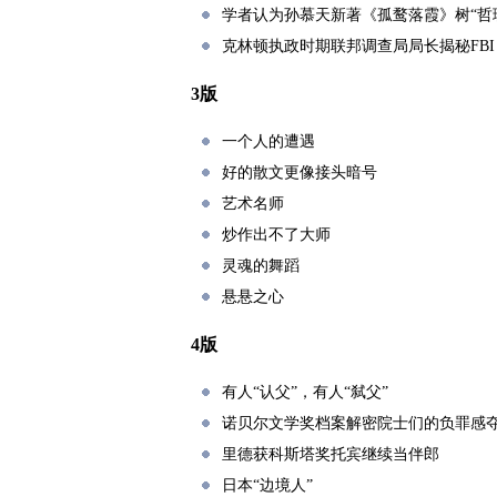
学者认为孙慕天新著《孤鹜落霞》树“哲
克林顿执政时期联邦调查局局长揭秘FBI
3版
一个人的遭遇
好的散文更像接头暗号
艺术名师
炒作出不了大师
灵魂的舞蹈
悬悬之心
4版
有人“认父”，有人“弑父”
诺贝尔文学奖档案解密院士们的负罪感夺
里德获科斯塔奖托宾继续当伴郎
日本“边境人”