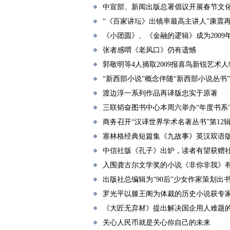
中宣部、新闻出版总署倡议开展春节文
“《百家讲坛》出镜率最高主讲人”康震
《小团圆》、《金融的逻辑》成为2009
张者感喟《老风口》仍有遗憾
郭敬明等4人摘取2009报喜鸟新锐艺术
“新西部小说”概念伴随“新西部小说丛书
渡边淳一系列作品再译版忠实于原著
三联韬奋图书中心本周六举办“年度书系
商务召开“汉译世界学术名著丛书”第12
塞林格经典短篇集《九故事》英汉双语
中信社版《孔子》出炉，读者有望获赠
入围龚古尔文学奖的小说《非你非我》
出版社总编辑为“90后”少女作家策划出
罗光平以滕王阁为体裁的历史小说获专
《大匠无弃材》提出解决国企用人难题
关心人民币就是关心你自己的未来