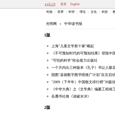
首页
English
时政
世界
时评
理论
文化
科技
光明网
»
中华读书报
1版
上海“儿童文学新十家”崛起
《不可预知时代的可预知结果》登陆中
“可怕的科学”转会接力出版社
一个月内出三种版本《孔子》书让人眼
国图“县级数字图书馆推广计划”在京启
“2009（下半年）中国散文排行榜”30篇
《中华大典》之《文学典》编纂工程竣
岳麓书社推《读破水浒》
2版