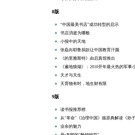
8版
“中国最美书店”成功转型的启示
书店消逝为哪般
小报中的天地
张磊向耶鲁捐款让中国教育汗颜
《的里雅斯特》由启真馆推出
《遍地狼烟》：2010开年最火热的军事
天才与天生
天育物有时，地生财有限
9版
读书报推荐榜
从“革命”《治理中国》循原典解读《孙
业余的魅力
丹•布朗的“畅销秘符”