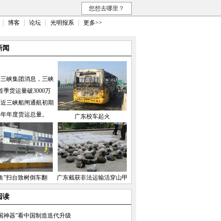
您想去哪里？
博客
论坛
光明报系
更多>>
新闻
国三峡集团消息，三峡
首季货运量破3000万
接近三峡船闸通航初期
04年年度货运总量。
广东校车起火
鱼”扫台致树倒车翻
广东截获非法运输活穿山甲
阅读
国神器”看中国制造迭代升级