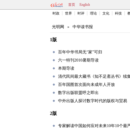
首页
English
时政
世界
时评
理论
文化
科技
光明网
»
中华读书报
1版
百年中华书局无“家”可归
六一特刊2010暑期导读
本期导读
清代民间最大藏书《知不足斋丛书》续
百年国图首次面向未成年人开放
数字出版联盟呼之即出
中外出版人探讨数字时代的版权与贸易
2版
专家解读中国如何应对未来10年10个最