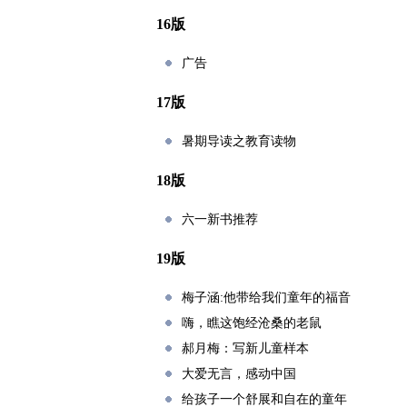
16版
广告
17版
暑期导读之教育读物
18版
六一新书推荐
19版
梅子涵:他带给我们童年的福音
嗨，瞧这饱经沧桑的老鼠
郝月梅：写新儿童样本
大爱无言，感动中国
给孩子一个舒展和自在的童年