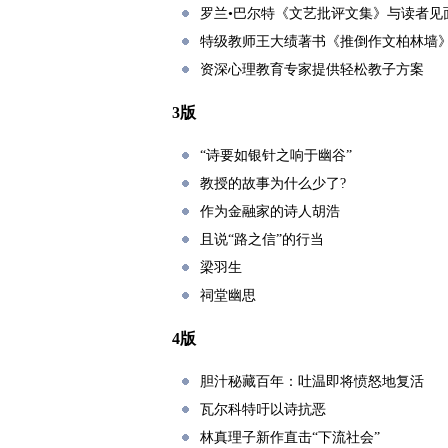
罗兰•巴尔特《文艺批评文集》与读者见
特级教师王大绩著书《推倒作文柏林墙
资深心理教育专家提供轻松教子方案
3版
“诗要如银针之响于幽谷”
教授的故事为什么少了?
作为金融家的诗人胡浩
且说“路之信”的行当
梁羽生
祠堂幽思
4版
胆汁秘藏百年：吐温即将愤怒地复活
瓦尔科特吁以诗抗恶
林真理子新作直击“下流社会”