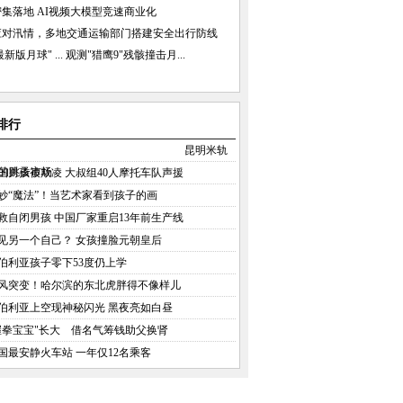
集落地 AI视频大模型竞速商业化
应对汛情，多地交通运输部门搭建安全出行防线
新版月球" ...
观测"猎鹰9"残骸撞击月...
排行
昆明米轨
的跳蚤市场
国男孩被欺凌 大叔组40人摩托车队声援
妙“魔法”！当艺术家看到孩子的画
救自闭男孩 中国厂家重启13年前生产线
见另一个自己？ 女孩撞脸元朝皇后
伯利亚孩子零下53度仍上学
风突变！哈尔滨的东北虎胖得不像样儿
伯利亚上空现神秘闪光 黑夜亮如白昼
握拳宝宝"长大 借名气筹钱助父换肾
国最安静火车站 一年仅12名乘客