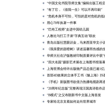
“中国文化书院导师文集”编辑出版工程
“有了它，《借我一生》可以不再印刷”
“危机本身不可怕，可怕的是对危机的低
用心70年执著一件事
“巴布工程师”走进中国幼儿园
人教社与打工子弟“字典互动”联欢
青岛出版社慧眼识金，马来西亚华文小说
《我亲爱的甜橙树》讲述温馨而伤感的
华师大社在沪版教材印制质量评比中获“
“四大名园”摄影艺术展在上海图书馆落
上海世博会特许出版物产品总值已逾1亿
首部4D效果的立体手工书《魅上海》扑
《手机》新版图书欲借力热播电视剧再
“20周年纪念版”完整再现汪国真诗歌作
“B模式”之父布朗新书中文版上海首发
专家给北京支着如何走向世界城市