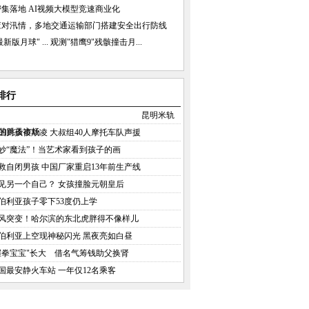
集落地 AI视频大模型竞速商业化
应对汛情，多地交通运输部门搭建安全出行防线
新版月球" ...
观测"猎鹰9"残骸撞击月...
排行
昆明米轨
的跳蚤市场
国男孩被欺凌 大叔组40人摩托车队声援
妙“魔法”！当艺术家看到孩子的画
救自闭男孩 中国厂家重启13年前生产线
见另一个自己？ 女孩撞脸元朝皇后
伯利亚孩子零下53度仍上学
风突变！哈尔滨的东北虎胖得不像样儿
伯利亚上空现神秘闪光 黑夜亮如白昼
握拳宝宝"长大 借名气筹钱助父换肾
国最安静火车站 一年仅12名乘客