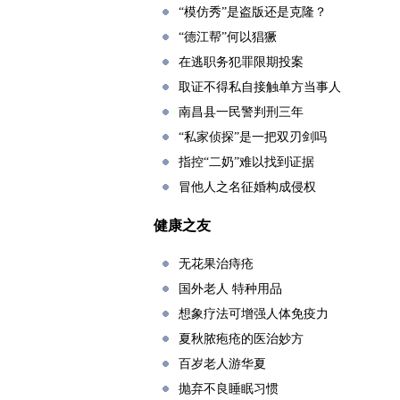
“模仿秀”是盗版还是克隆？
“德江帮”何以猖獗
在逃职务犯罪限期投案
取证不得私自接触单方当事人
南昌县一民警判刑三年
“私家侦探”是一把双刃剑吗
指控“二奶”难以找到证据
冒他人之名征婚构成侵权
健康之友
无花果治痔疮
国外老人 特种用品
想象疗法可增强人体免疫力
夏秋脓疱疮的医治妙方
百岁老人游华夏
抛弃不良睡眠习惯