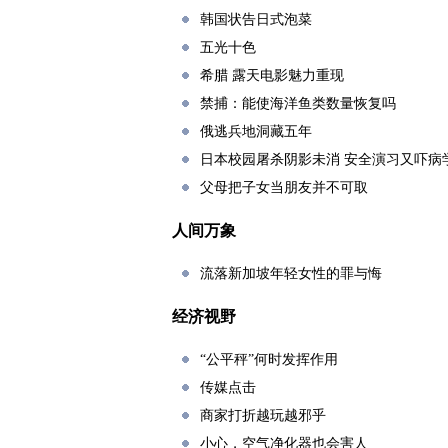
韩国状告日式泡菜
五光十色
希腊 露天电影魅力重现
禁捕：能使海洋鱼类数量恢复吗
俄逃兵地洞藏五年
日本校园屠杀阴影未消 安全演习又吓病
父母把子女当朋友并不可取
人间万象
流落新加坡年轻女性的罪与悔
经济视野
“公平秤”何时发挥作用
传媒点击
商家打折越玩越邪乎
小心，空气净化器也会害人