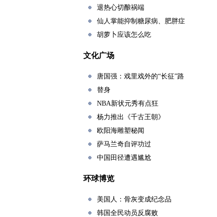
退热心切酿祸端
仙人掌能抑制糖尿病、肥胖症
胡萝卜应该怎么吃
文化广场
唐国强：戏里戏外的“长征”路
替身
NBA新状元秀有点狂
杨力推出《千古王朝》
欧阳海雕塑秘闻
萨马兰奇自评功过
中国田径遭遇尴尬
环球博览
美国人：骨灰变成纪念品
韩国全民动员反腐败