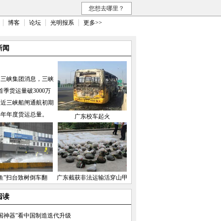
您想去哪里？
博客
论坛
光明报系
更多>>
新闻
国三峡集团消息，三峡
首季货运量破3000万
接近三峡船闸通航初期
04年年度货运总量。
广东校车起火
鱼”扫台致树倒车翻
广东截获非法运输活穿山甲
阅读
国神器”看中国制造迭代升级