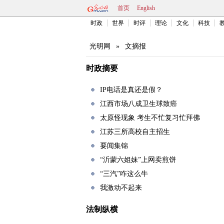
首页
English
时政
世界
时评
理论
文化
科技
光明网
»
文摘报
时政摘要
IP电话是真还是假？
江西市场八成卫生球致癌
太原怪现象 考生不忙复习忙拜佛
江苏三所高校自主招生
要闻集锦
“沂蒙六姐妹”上网卖煎饼
“三汽”咋这么牛
我激动不起来
法制纵横