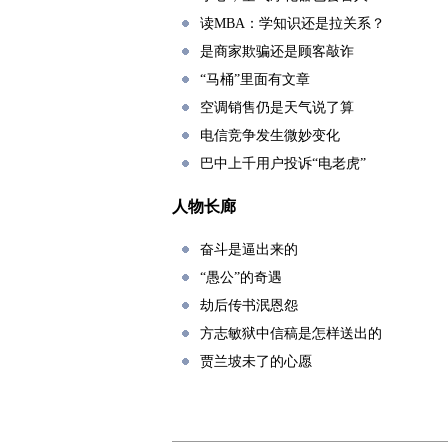
读MBA：学知识还是拉关系？
是商家欺骗还是顾客敲诈
“马桶”里面有文章
空调销售仍是天气说了算
电信竞争发生微妙变化
巴中上千用户投诉“电老虎”
人物长廊
奋斗是逼出来的
“愚公”的奇遇
劫后传书泯恩怨
方志敏狱中信稿是怎样送出的
贾兰坡未了的心愿