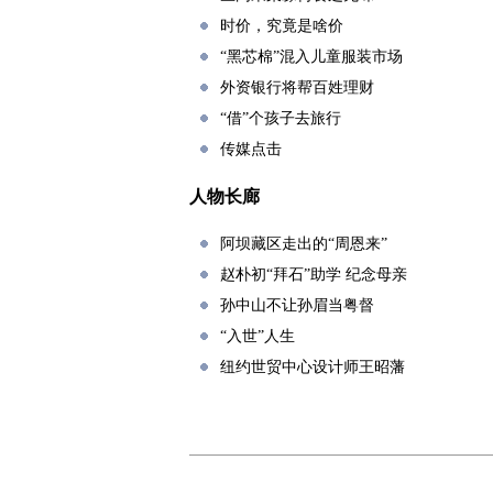
时价，究竟是啥价
“黑芯棉”混入儿童服装市场
外资银行将帮百姓理财
“借”个孩子去旅行
传媒点击
人物长廊
阿坝藏区走出的“周恩来”
赵朴初“拜石”助学 纪念母亲
孙中山不让孙眉当粤督
“入世”人生
纽约世贸中心设计师王昭藩