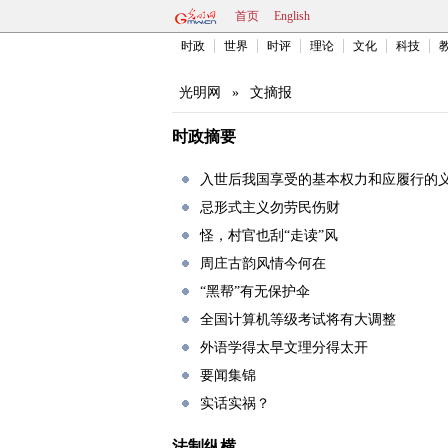
首页
English
时政
世界
时评
理论
文化
科技
光明网
»
文摘报
时政摘要
入世后我国享受的基本权力和应履行的
忌形式主义勿劳民伤财
怪，村官也刮“走读”风
周庄古韵风情今何在
“黑帮”有无保护伞
全国计算机等级考试将有大调整
外语学得太早文理分得太开
要闻集锦
实话实祸？
法制纵横