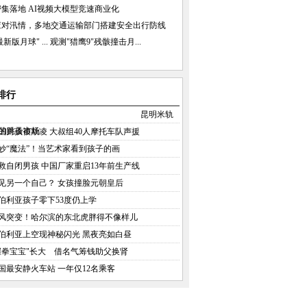
集落地 AI视频大模型竞速商业化
应对汛情，多地交通运输部门搭建安全出行防线
新版月球" ...
观测"猎鹰9"残骸撞击月...
排行
昆明米轨
的跳蚤市场
国男孩被欺凌 大叔组40人摩托车队声援
妙“魔法”！当艺术家看到孩子的画
救自闭男孩 中国厂家重启13年前生产线
见另一个自己？ 女孩撞脸元朝皇后
伯利亚孩子零下53度仍上学
风突变！哈尔滨的东北虎胖得不像样儿
伯利亚上空现神秘闪光 黑夜亮如白昼
握拳宝宝"长大 借名气筹钱助父换肾
国最安静火车站 一年仅12名乘客