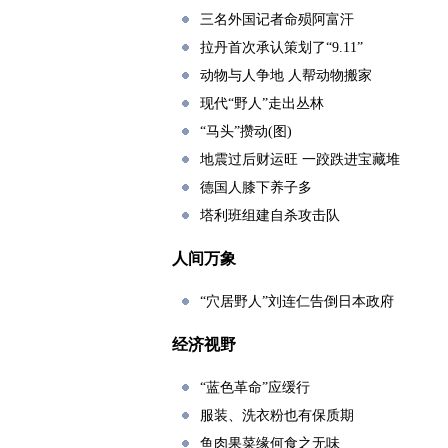
三名外国记者命殒阿富汗
拉丹首次承认策划了“9.11”
动物与人争地 人帮动物搬家
现代“野人”走出丛林
“马头”攒动(图)
地震过后财运旺 一跤跌进宝藏堆
德国人膝下养子多
塔利班组建自杀攻击队
人间万象
“穴居野人”刘连仁告倒日本政府
经济视野
“蓝色革命”应缓行
服装、洗衣粉也有保质期
鱼肉果菜缘何食之无味