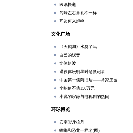
医讯快递
闻味左右鼻孔不一样
耳边何来蝉鸣
文化广场
《天鹅湖》水臭了吗
自己的观音
文体短波
退役体坛明星时髦做记者
中国第一儒商旧居——常家庄园
李响值不值150万元
小说的寂静与电视剧的热闹
环球博览
安南驳斥拉丹
蟑螂和恐龙一样老(图)