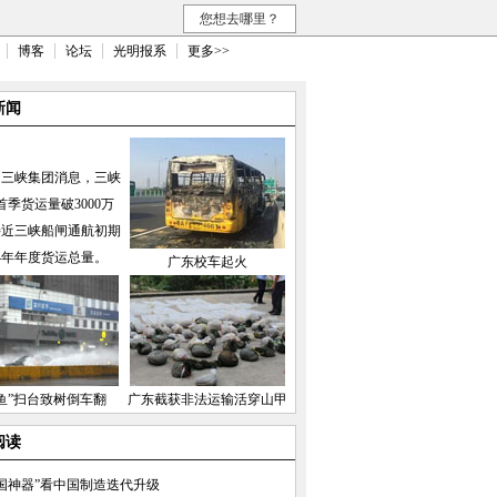
您想去哪里？
博客
论坛
光明报系
更多>>
新闻
国三峡集团消息，三峡
首季货运量破3000万
接近三峡船闸通航初期
04年年度货运总量。
广东校车起火
鱼”扫台致树倒车翻
广东截获非法运输活穿山甲
阅读
国神器”看中国制造迭代升级