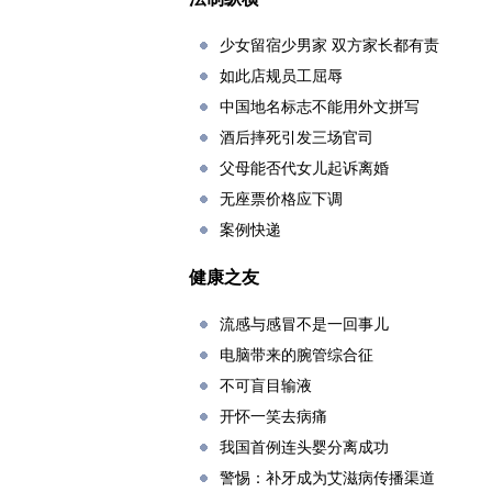
少女留宿少男家 双方家长都有责
如此店规员工屈辱
中国地名标志不能用外文拼写
酒后摔死引发三场官司
父母能否代女儿起诉离婚
无座票价格应下调
案例快递
健康之友
流感与感冒不是一回事儿
电脑带来的腕管综合征
不可盲目输液
开怀一笑去病痛
我国首例连头婴分离成功
警惕：补牙成为艾滋病传播渠道