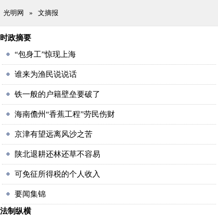
光明网
»
文摘报
时政摘要
“包身工”惊现上海
谁来为渔民说说话
铁一般的户籍壁垒要破了
海南儋州“香蕉工程”劳民伤财
京津有望远离风沙之苦
陕北退耕还林还草不容易
可免征所得税的个人收入
要闻集锦
法制纵横