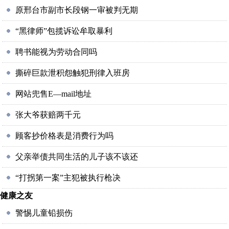
原邢台市副市长段钢一审被判无期
“黑律师”包揽诉讼牟取暴利
聘书能视为劳动合同吗
撕碎巨款泄积怨触犯刑律入班房
网站兜售E—mail地址
张大爷获赔两千元
顾客抄价格表是消费行为吗
父亲举债共同生活的儿子该不该还
“打拐第一案”主犯被执行枪决
健康之友
警惕儿童铅损伤