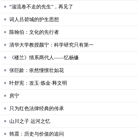
“湍流卷不走的先生”，再见了
词人吕碧城的护生思想
陈翰伯：文化的先行者
清华大学教授颜宁：科学研究只有第一
《楼兰》情系两代人——忆杨镰
张巨龄：依然憧憬壮如花
叶舒宪：攻玉·炼金·释文明
房宁
只为红色法律经典的传承
山川之子 运河之忆
韩震：历史与价值的追问