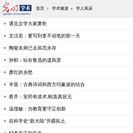
首页
>
学术频道
»
学人风采
遇见文学大家萧乾
文洁若：要写到拿不动笔的那一天
陶髦名师已去风范永存
孙郁：站在鲁迅的遗风里
萧红的乡愁
辛笛：古典诗词和西方印象派的结合
蔡齐：安邦有道术,刚直真状元
温儒敏：办教育要守正创新
在科学史“新大陆”开疆拓土