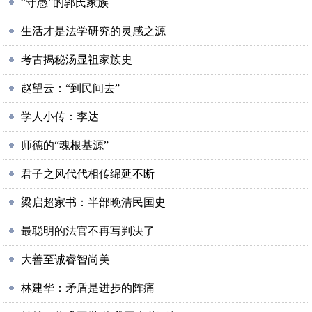
“守愚”的郭氏家族
生活才是法学研究的灵感之源
考古揭秘汤显祖家族史
赵望云：“到民间去”
学人小传：李达
师德的“魂根基源”
君子之风代代相传绵延不断
梁启超家书：半部晚清民国史
最聪明的法官不再写判决了
大善至诚睿智尚美
林建华：矛盾是进步的阵痛