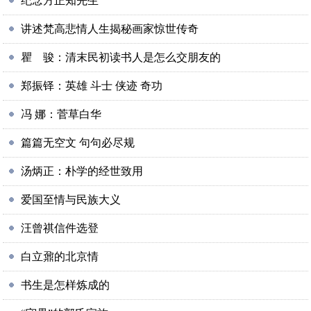
纪念方正知先生
讲述梵高悲情人生揭秘画家惊世传奇
瞿 骏：清末民初读书人是怎么交朋友的
郑振铎：英雄 斗士 侠迹 奇功
冯 娜：菅草白华
篇篇无空文 句句必尽规
汤炳正：朴学的经世致用
爱国至情与民族大义
汪曾祺信件选登
白立鼐的北京情
书生是怎样炼成的