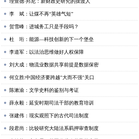
理查德·邦尼：新财政史研究的摆渡人
李 斌：让煤不再“英雄气短”
贺雪峰：进城务工只是手段吗？
杜 珩：能源—科技创新的下一个堡垒
李道军：以法治思维做好人权保障
刘大成：物流业数据共享前提是数据保密
何立胜:中国经济要跨越"大而不强"关口
陈漱渝：文学史料的鉴别与考证
薛永毅：延安时期司法干部的教育培训
张建伟：现实观照下的古代司法制度
段君尚：比较研究大陆法系羁押审查制度