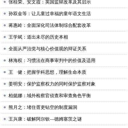
张桂荣、安文霞：英国监狱改革及其启示
孙双金等：让儿童过幸福的童年语文生活
蒋惠岭：全面深化司法体制综合配套改革
王学斌：道出未尽的历史本相
全面从严治党与核心价值观的辩证关系
林海权：习惯法在商事审判中的价值及适用
王 健：把握学科思想，理解生命本质
姜明安：保护监察权力的同时保护监察对象
柏懿娜：域外检察官侦查和审查角色平衡
熊月之：堵住胥吏钻空的制度漏洞
王兴康：破解阿尔钦—德姆塞茨之谜