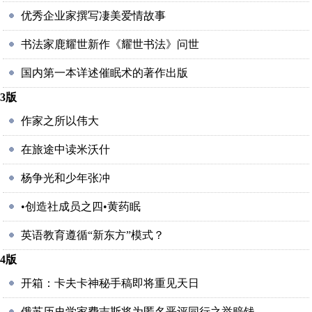
优秀企业家撰写凄美爱情故事
书法家鹿耀世新作《耀世书法》问世
国内第一本详述催眠术的著作出版
3版
作家之所以伟大
在旅途中读米沃什
杨争光和少年张冲
•创造社成员之四•黄药眠
英语教育遵循“新东方”模式？
4版
开箱：卡夫卡神秘手稿即将重见天日
俄苏历史学家费吉斯将为匿名恶评同行之举赔钱