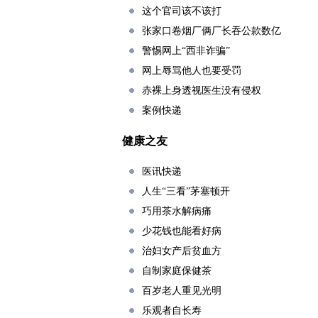
这个官司该不该打
张家口卷烟厂俩厂长吞公款数亿
警惕网上“西非诈骗”
网上辱骂他人也要受罚
赤裸上身透视医生没有侵权
案例快递
健康之友
医讯快递
人生“三看”茅塞顿开
巧用茶水解病痛
少花钱也能看好病
治妇女产后贫血方
自制家庭保健茶
百岁老人重见光明
乐观者自长寿