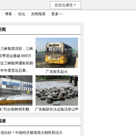
您想去哪里？
博客
论坛
光明报系
更多>>
新闻
国三峡集团消息，三峡
首季货运量破3000万
接近三峡船闸通航初期
04年年度货运总量。
广东校车起火
鱼”扫台致树倒车翻
广东截获非法运输活穿山甲
阅读
向优向好！中国经济展现强大韧性和活力