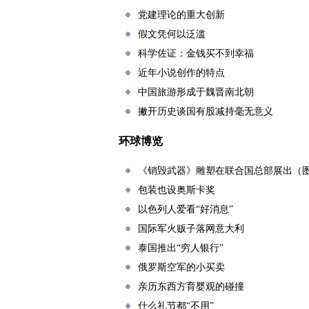
党建理论的重大创新
假文凭何以泛滥
科学佐证：金钱买不到幸福
近年小说创作的特点
中国旅游形成于魏晋南北朝
撇开历史谈国有股减持毫无意义
环球博览
《销毁武器》雕塑在联合国总部展出（
包装也设奥斯卡奖
以色列人爱看“好消息”
国际军火贩子落网意大利
泰国推出“穷人银行”
俄罗斯空军的小买卖
亲历东西方育婴观的碰撞
什么礼节都“不用”