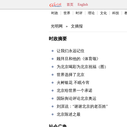
首页
English
时政
世界
时评
理论
文化
科技
光明网
»
文摘报
时政摘要
让我们永远记住
顾拜旦和他的《体育颂》
为北京喝彩为北京祝福（图）
世界选择了北京
火树银花 不眠今宵
北京给世界一个承诺
国际舆论评论北京奥运
刘淇说：“谢谢北京的老百姓”
北京陈述之最
社会广角