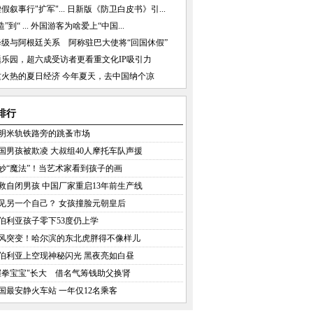
假叙事行"扩军"...
日新版《防卫白皮书》引...
”到“ ...
外国游客为啥爱上“中国...
降级与阿根廷关系 阿称驻巴大使将“回国休假”
题乐园，超六成受访者更看重文化IP吸引力
这火热的夏日经济
今年夏天，去中国纳个凉
排行
明米轨铁路旁的跳蚤市场
国男孩被欺凌 大叔组40人摩托车队声援
妙“魔法”！当艺术家看到孩子的画
救自闭男孩 中国厂家重启13年前生产线
见另一个自己？ 女孩撞脸元朝皇后
伯利亚孩子零下53度仍上学
风突变！哈尔滨的东北虎胖得不像样儿
伯利亚上空现神秘闪光 黑夜亮如白昼
握拳宝宝"长大 借名气筹钱助父换肾
国最安静火车站 一年仅12名乘客