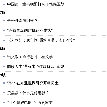
中国第一童书联盟打响市场保卫战
7版
金粉丹青属阿谁？
“评选国鸟的时机还不成熟”
《人物》：30年间“秉笔直书，求真存实”
8版
语文教师亟待恶补儿童文学
阅读人本“萤火虫”实践现代儿童观
9版
韩?：在东亚世界研究开疆拓土
贾磊磊：什么是好电影？
“什么是好电影”的历史演变