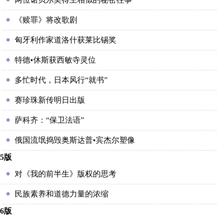
《赎罪》将改歌剧
匈牙利作家道洛什获莱比锡奖
特德•休斯获西敏寺灵位
多忙时代，日本风行“就书”
赛珍珠新传明日出版
萨科齐：“保卫法语”
俄国流氓捣毁奥斯达普•宾杰尔塑像
5版
对《我的前半生》版权的思考
民族素养和道德力量的浓缩
6版