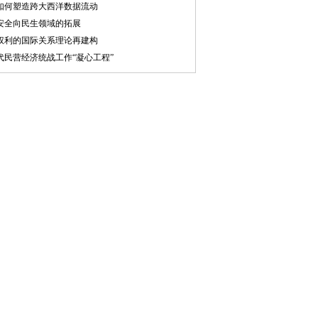
如何塑造跨大西洋数据流动
安全向民生领域的拓展
权利的国际关系理论再建构
代民营经济统战工作“凝心工程”