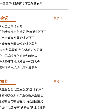
“十五五”时期语言文字工作新布局
术会议
更多>>
深化思想理论研究
学文献索引与文博图书馆研讨会召开
生态与健康发展研讨会召开
化首都都市圈建设研讨会举办
合安全与风险政治”学术研讨会召开
届中国式现代化研究华政论坛
届供应链可持续发展与创新大会
管理哲学与组织生态论坛举办
文推荐
更多>>
制造业合理比重应超越“统计表象”
推动科技创新和产业创新深度融合
主义韧性与韧性视角下的法团主义
式现代化进程中“新科普”的理论建构