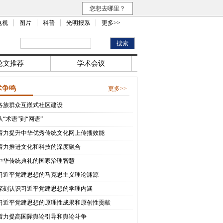
您想去哪里？
电视
图片
科普
光明报系
更多>>
论文推荐
学术会议
术争鸣
更多>>
各族群众互嵌式社区建设
从“术语”到“网语”
着力提升中华优秀传统文化网上传播效能
着力推进文化和科技的深度融合
中华传统典礼的国家治理智慧
习近平党建思想的马克思主义理论渊源
深刻认识习近平党建思想的学理内涵
习近平党建思想的原理性成果和原创性贡献
着力提高国际舆论引导和舆论斗争