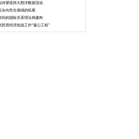
如何塑造跨大西洋数据流动
安全向民生领域的拓展
权利的国际关系理论再建构
代民营经济统战工作“凝心工程”