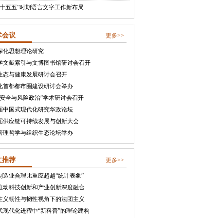
“十五五”时期语言文字工作新布局
术会议
更多>>
深化思想理论研究
学文献索引与文博图书馆研讨会召开
生态与健康发展研讨会召开
化首都都市圈建设研讨会举办
合安全与风险政治”学术研讨会召开
届中国式现代化研究华政论坛
届供应链可持续发展与创新大会
管理哲学与组织生态论坛举办
文推荐
更多>>
制造业合理比重应超越“统计表象”
推动科技创新和产业创新深度融合
主义韧性与韧性视角下的法团主义
式现代化进程中“新科普”的理论建构