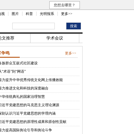
您想去哪里？
电视
图片
科普
光明报系
更多>>
论文推荐
学术会议
术争鸣
更多>>
各族群众互嵌式社区建设
从“术语”到“网语”
着力提升中华优秀传统文化网上传播效能
着力推进文化和科技的深度融合
中华传统典礼的国家治理智慧
习近平党建思想的马克思主义理论渊源
深刻认识习近平党建思想的学理内涵
习近平党建思想的原理性成果和原创性贡献
着力提高国际舆论引导和舆论斗争