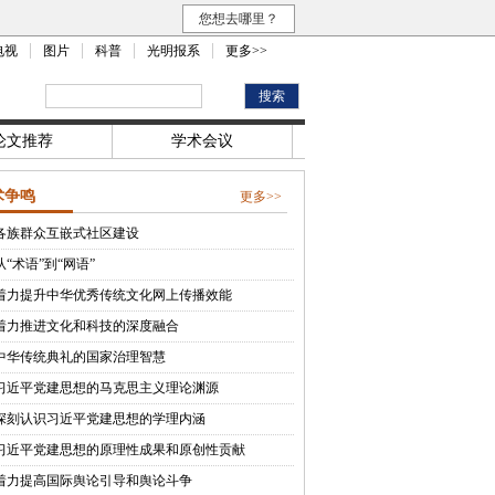
您想去哪里？
电视
图片
科普
光明报系
更多>>
论文推荐
学术会议
术争鸣
更多>>
各族群众互嵌式社区建设
从“术语”到“网语”
着力提升中华优秀传统文化网上传播效能
着力推进文化和科技的深度融合
中华传统典礼的国家治理智慧
习近平党建思想的马克思主义理论渊源
深刻认识习近平党建思想的学理内涵
习近平党建思想的原理性成果和原创性贡献
着力提高国际舆论引导和舆论斗争