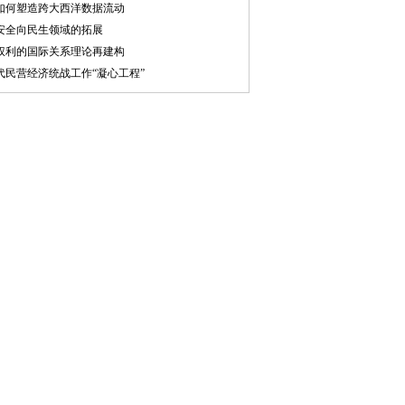
如何塑造跨大西洋数据流动
安全向民生领域的拓展
权利的国际关系理论再建构
代民营经济统战工作“凝心工程”