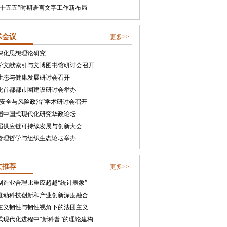
“十五五”时期语言文字工作新布局
术会议
更多>>
深化思想理论研究
学文献索引与文博图书馆研讨会召开
生态与健康发展研讨会召开
化首都都市圈建设研讨会举办
合安全与风险政治”学术研讨会召开
届中国式现代化研究华政论坛
届供应链可持续发展与创新大会
管理哲学与组织生态论坛举办
文推荐
更多>>
制造业合理比重应超越“统计表象”
推动科技创新和产业创新深度融合
主义韧性与韧性视角下的法团主义
式现代化进程中“新科普”的理论建构