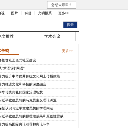
您想去哪里？
电视
图片
科普
光明报系
更多>>
论文推荐
学术会议
术争鸣
更多>>
各族群众互嵌式社区建设
从“术语”到“网语”
着力提升中华优秀传统文化网上传播效能
着力推进文化和科技的深度融合
中华传统典礼的国家治理智慧
习近平党建思想的马克思主义理论渊源
深刻认识习近平党建思想的学理内涵
习近平党建思想的原理性成果和原创性贡献
着力提高国际舆论引导和舆论斗争