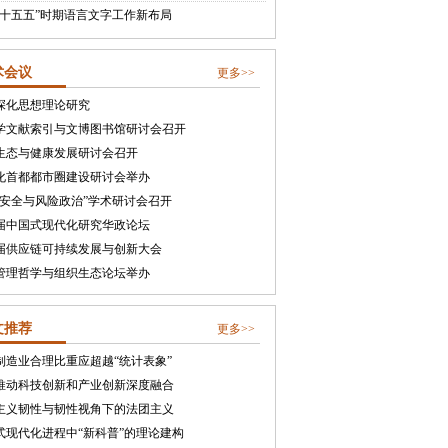
“十五五”时期语言文字工作新布局
术会议
更多>>
深化思想理论研究
学文献索引与文博图书馆研讨会召开
生态与健康发展研讨会召开
化首都都市圈建设研讨会举办
合安全与风险政治”学术研讨会召开
届中国式现代化研究华政论坛
届供应链可持续发展与创新大会
管理哲学与组织生态论坛举办
文推荐
更多>>
制造业合理比重应超越“统计表象”
推动科技创新和产业创新深度融合
主义韧性与韧性视角下的法团主义
式现代化进程中“新科普”的理论建构