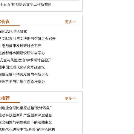
“十五五”时期语言文字工作新布局
术会议
更多>>
深化思想理论研究
学文献索引与文博图书馆研讨会召开
生态与健康发展研讨会召开
化首都都市圈建设研讨会举办
合安全与风险政治”学术研讨会召开
届中国式现代化研究华政论坛
届供应链可持续发展与创新大会
管理哲学与组织生态论坛举办
文推荐
更多>>
制造业合理比重应超越“统计表象”
推动科技创新和产业创新深度融合
主义韧性与韧性视角下的法团主义
式现代化进程中“新科普”的理论建构