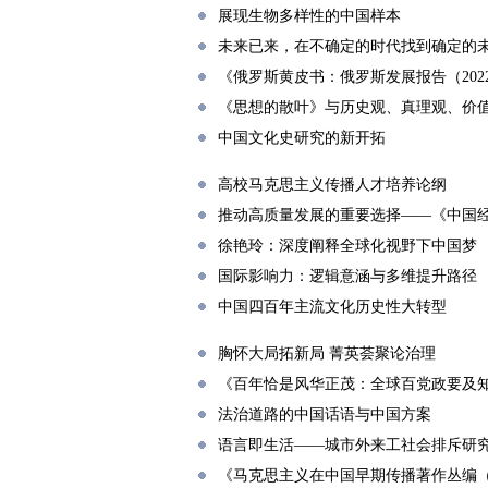
展现生物多样性的中国样本
未来已来，在不确定的时代找到确定的
《俄罗斯黄皮书：俄罗斯发展报告（202
《思想的散叶》与历史观、真理观、价
中国文化史研究的新开拓
高校马克思主义传播人才培养论纲
推动高质量发展的重要选择——《中国
徐艳玲：深度阐释全球化视野下中国梦
国际影响力：逻辑意涵与多维提升路径
中国四百年主流文化历史性大转型
胸怀大局拓新局 菁英荟聚论治理
《百年恰是风华正茂：全球百党政要及
法治道路的中国话语与中国方案
语言即生活——城市外来工社会排斥研
《马克思主义在中国早期传播著作丛编（19