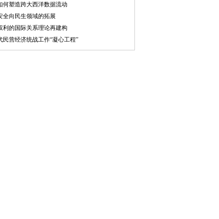
如何塑造跨大西洋数据流动
安全向民生领域的拓展
权利的国际关系理论再建构
代民营经济统战工作“凝心工程”