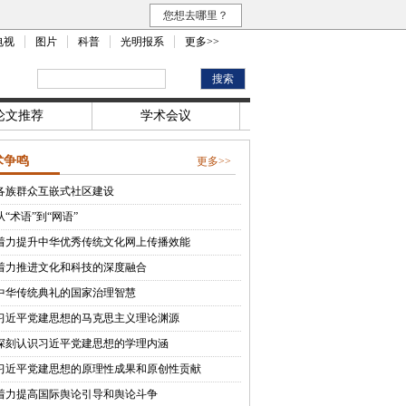
您想去哪里？
电视
图片
科普
光明报系
更多>>
论文推荐
学术会议
术争鸣
更多>>
各族群众互嵌式社区建设
从“术语”到“网语”
着力提升中华优秀传统文化网上传播效能
着力推进文化和科技的深度融合
中华传统典礼的国家治理智慧
习近平党建思想的马克思主义理论渊源
深刻认识习近平党建思想的学理内涵
习近平党建思想的原理性成果和原创性贡献
着力提高国际舆论引导和舆论斗争