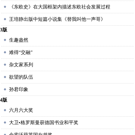
《东欧史》在大国框架内描述东欧社会发展过程
王培静出版中短篇小说集《替我叫他一声哥》
3版
生趣盎然
难得“交融”
杂文家系列
欲望的队伍
孙君印象
4版
六月六大奖
大卫•格罗斯曼获德国书业和平奖
金索沃获英国女书奖