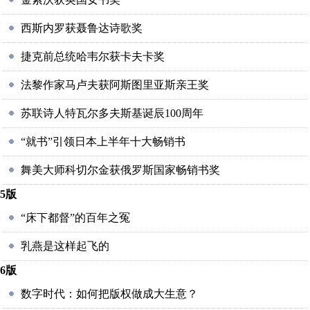
西斯内罗获聂鲁达诗歌奖
捷克前总统哈韦尔获卡夫卡奖
法黎作家马卢夫获阿斯图里亚斯亲王奖
苏联诗人特瓦尔多夫斯基诞辰100周年
“就书”引领日本上半年十大畅销书
舞美大师科切尔金获俄罗斯国家畅销书奖
5版
“床下都督”的百年之冤
乳燕是这样起飞的
6版
数字时代：如何把版权做成大生意？