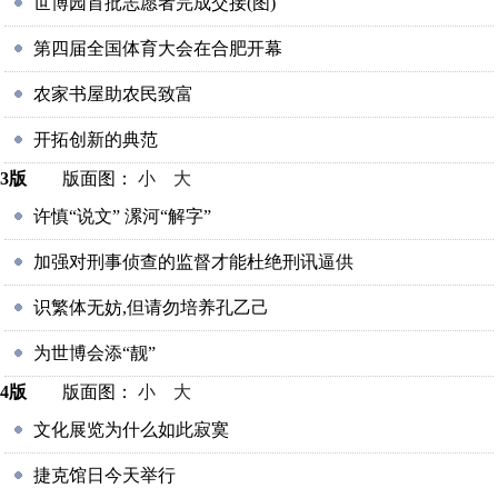
世博园首批志愿者完成交接(图)
第四届全国体育大会在合肥开幕
农家书屋助农民致富
开拓创新的典范
3版
版面图：
小
大
许慎“说文” 漯河“解字”
加强对刑事侦查的监督才能杜绝刑讯逼供
识繁体无妨,但请勿培养孔乙己
为世博会添“靓”
4版
版面图：
小
大
文化展览为什么如此寂寞
捷克馆日今天举行