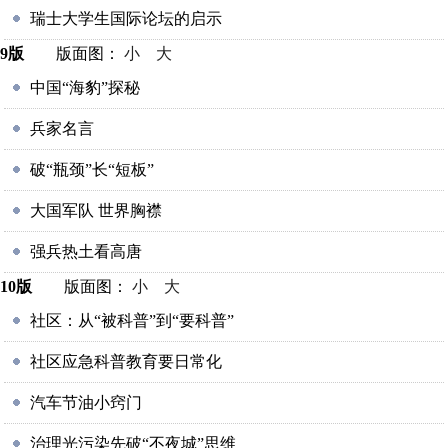
瑞士大学生国际论坛的启示
9版
版面图：
小
大
中国“海豹”探秘
兵家名言
破“瓶颈”长“短板”
大国军队 世界胸襟
强兵热土看高唐
10版
版面图：
小
大
社区：从“被科普”到“要科普”
社区应急科普教育要日常化
汽车节油小窍门
治理光污染先破“不夜城”思维